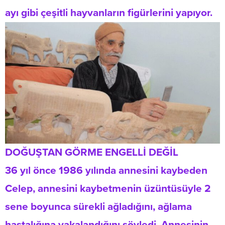
ayı gibi çeşitli hayvanların figürlerini yapıyor.
DOĞUŞTAN GÖRME ENGELLİ DEĞİL
36 yıl önce 1986 yılında annesini kaybeden
Celep, annesini kaybetmenin üzüntüsüyle 2
sene boyunca sürekli ağladığını, ağlama
hastalığına yakalandığını söyledi. Annesinin