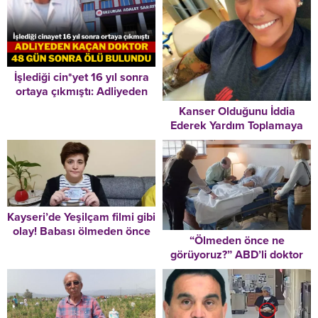
İşlediği cin*yet 16 yıl sonra
ortaya çıkmıştı: Adliyeden
kaçan doktor 48 gün sonra
Kanser Olduğunu İddia
öl*ü bulundu
Ederek Yardım Toplamaya
Başladı Foyası Bakın Nasıl
Ortaya Çıktı
Kayseri’de Yeşilçam filmi gibi
olay! Babası ölmeden önce
“Ölmeden önce ne
vicdan yapıp itiraf etti… Rus
görüyoruz?” ABD’li doktor
olduğunu öğrenen genç
ölümden önce ne
kadın 11 yıldır anne babasını
yaşandığını araştırdı
arıyor