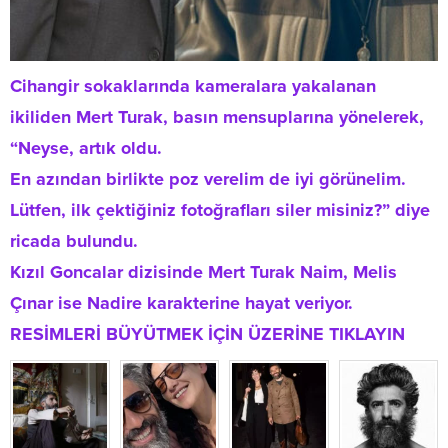
Cihangir sokaklarında kameralara yakalanan
ikiliden Mert Turak, basın mensuplarına yönelerek,
“Neyse, artık oldu.
En azından birlikte poz verelim de iyi görünelim.
Lütfen, ilk çektiğiniz fotoğrafları siler misiniz?” diye
ricada bulundu.
Kızıl Goncalar dizisinde Mert Turak Naim, Melis
Çınar ise Nadire karakterine hayat veriyor.
RESİMLERİ BÜYÜTMEK İÇİN ÜZERİNE TIKLAYIN