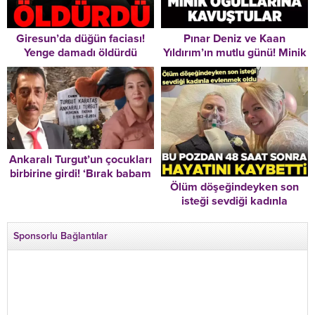
Giresun’da düğün faciası!
Pınar Deniz ve Kaan
Yenge damadı öldürdü
Yıldırım’ın mutlu günü! Minik
oğullarına kavuştular
Ankaralı Turgut’un çocukları
birbirine girdi! ‘Bırak babam
Ölüm döşeğindeyken son
mezarında rahat uyusun’
isteği sevdiği kadınla
evlenmek oldu… Düğünden
sadece 48 saat sonra vefat
Sponsorlu Bağlantılar
etti