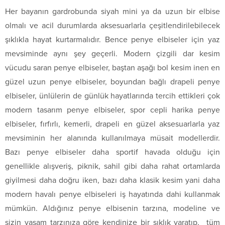
Her bayanın gardrobunda siyah mini ya da uzun bir elbise
olmalı ve acil durumlarda aksesuarlarla çeşitlendirilebilecek
şıklıkla hayat kurtarmalıdır. Bence penye elbiseler için yaz
mevsiminde aynı şey geçerli. Modern çizgili dar kesim
vücudu saran penye elbiseler, baştan aşağı bol kesim inen en
güzel uzun penye elbiseler, boyundan bağlı drapeli penye
elbiseler, ünlülerin de günlük hayatlarında tercih ettikleri çok
modern tasarım penye elbiseler, spor cepli harika penye
elbiseler, fırfırlı, kemerli, drapeli en güzel aksesuarlarla yaz
mevsiminin her alanında kullanılmaya müsait modellerdir.
Bazı penye elbiseler daha sportif havada olduğu için
genellikle alışveriş, piknik, sahil gibi daha rahat ortamlarda
giyilmesi daha doğru iken, bazı daha klasik kesim yani daha
modern havalı penye elbiseleri iş hayatında dahi kullanmak
mümkün. Aldığınız penye elbisenin tarzına, modeline ve
sizin yaşam tarzınıza göre kendinize bir şıklık yaratıp, tüm