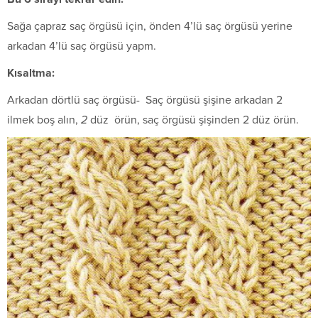
Sağa çapraz saç örgüsü için, önden 4’lü saç örgüsü yerine
arkadan 4’lü saç örgüsü yapm.
K
ı
saltma:
Arkadan dörtlü saç örgüsü- Saç örgüsü şişine arkadan 2
ilmek boş alın,
2
düz örün, saç örgüsü şişinden 2 düz örün.