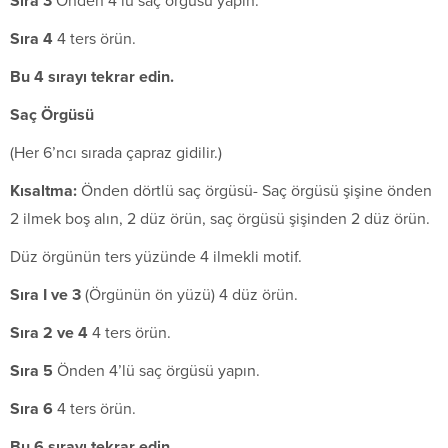
S
ıra 3
Önden 4’lü saç örgüsü yapın.
S
ıra 4
4 ters örün.
Bu 4 sırayı tekrar edin.
Saç Örgüsü
(Her 6’ncı sırada çapraz gidilir.)
K
ısaltma:
Önden dörtlü saç örgüsü- Saç örgüsü şişine önden
2 ilmek boş alın, 2 düz örün, saç örgüsü şişinden 2 düz örün.
Düz örgünün ters yüzünde 4 ilmekli motif.
S
ıra I ve 3
(Örgünün ön yüzü) 4 düz örün.
S
ıra 2 ve 4
4 ters örün.
S
ıra 5
Önden 4’lü saç örgüsü yapın.
S
ıra 6
4 ters örün.
Bu 6 sırayı tekrar edin.