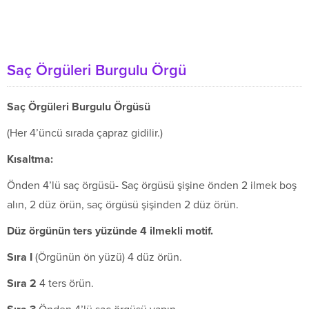
Saç Örgüleri Burgulu Örgü
Saç Örgüleri Burgulu Örgüsü
(Her 4’üncü sırada çapraz gidilir.)
K
ısaltma:
Önden 4’lü saç örgüsü- Saç örgüsü şişine önden 2 ilmek boş
alın, 2 düz örün, saç örgüsü şişinden 2 düz örün.
Düz örgünün ters yüzünde 4 ilmekli motif.
S
ıra I
(Örgünün ön yüzü) 4 düz örün.
S
ıra 2
4 ters örün.