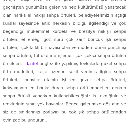
geçmişten günümüze gelen ve hep kültürümüzü yansıtacak
olan harika el nakışı sehpa örtüleri, belediyelerimizin açtığı
kurslar sayesinde artık herkesin bildiği, ilgilendiği ve çok
beğendiği mükemmel kurdela ve brezilya nakışlı sehpa
örtüleri, el emeği göz nuru çok zarif boncuk işli sehpa
örtüleri, çok farklı bir havası olan ve modern duran punch işi
sehpa örtüleri, tül üzerine işlemeli çok çekici sehpa örtüleri
örnekleri,
dantel
anglez ile yapılmış fevkalade güzel sehpa
örtü modelleri, keçe üzerine şekil verilmiş ilginç sehpa
örtüleri, kanaviçe etamin işi en güzel sehpa örtüleri,
kırkyamanın en harika duran sehpa örtü modelleri derken
sehpa örtüsü yaparken kullanabileceğiniz iş tekniğinin ve
renklerinin sınırı yok bayanlar. Bence galerimize göz atın ve
siz de sınırlarınızı zorlayın bu çok şık sehpa örtülerinden
evinizde bulundurun..