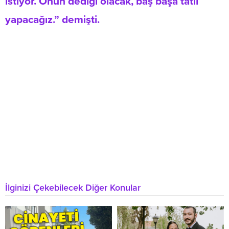
istiyor. Onun dediği olacak, baş başa tatil
yapacağız.” demişti.
İlginizi Çekebilecek Diğer Konular