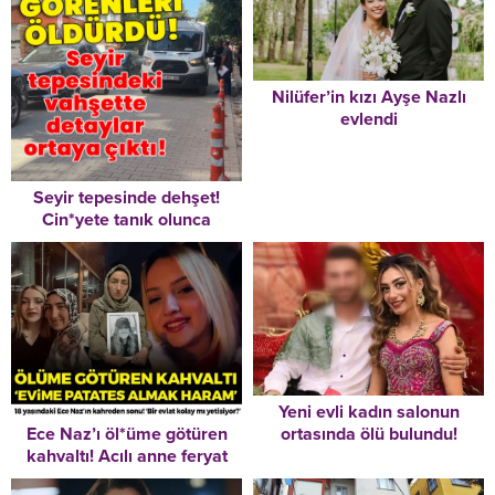
Nilüfer’in kızı Ayşe Nazlı
evlendi
Seyir tepesinde dehşet!
Cin*yete tanık olunca
katl*dildiler!
Yeni evli kadın salonun
Ece Naz’ı öl*üme götüren
ortasında ölü bulundu!
kahvaltı! Acılı anne feryat
Bıraktığı not dikkat çekti
etti: ‘Evime patates almak