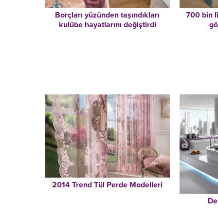
Borçları yüzünden taşındıkları
700 bin l
kulübe hayatlarını değiştirdi
gö
2014 Trend Tül Perde Modelleri
De