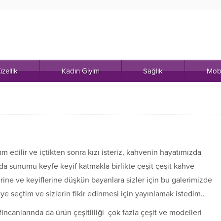
zellik
Kadın Giyim
Sağlık
Mob
m edilir ve içtikten sonra kızı isteriz, kahvenin hayatımızda
rada sunumu keyfe keyif katmakla birlikte çeşit çeşit kahve
lerine ve keyiflerine düşkün bayanlara sizler için bu galerimizde
ye seçtim ve sizlerin fikir edinmesi için yayınlamak istedim..
incanlarında da ürün çeşitliliği çok fazla çeşit ve modelleri