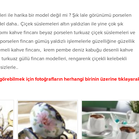
meleri ile harika bir model değil mi ? Şık lale görünümü porselen
del daha.. Çiçek süslemeleri altın yaldızları ile yine çok şık
yapımı kahve fincanı beyaz porselen turkuaz çiçek süslemeleri ve
 porselen fincan gümüş yaldızlı işlemelerle güzelliğine güzellik
ş işlemeli kahve fincanı, krem pembe deniz kabuğu desenli kahve
 turkuaz güllü fincan modelleri, rengarenk çiçekli kelebekli
izlerle..
görebilmek için fotoğrafların herhangi birinin üzerine tıklayara