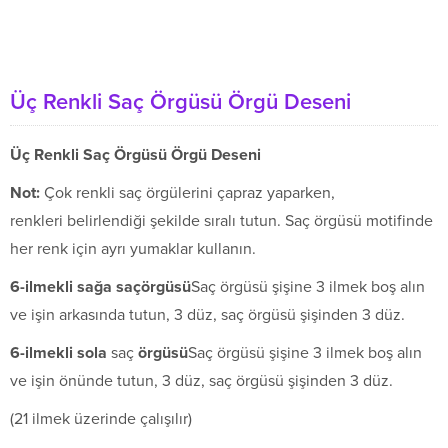
Üç Renkli Saç Örgüsü Örgü Deseni
Üç Renkli Saç Örgüsü Örgü Deseni
Not:
Çok renkli saç örgülerini çapraz yaparken,
renkleri belirlendiği şekilde sıralı tutun. Saç örgüsü motifinde
her renk için ayrı yumaklar kullanın.
6-ilmekli sa
ğ
a sa
ç
ö
rg
ü
s
ü
Saç örgüsü şişine 3 ilmek boş alın
ve işin arkasında tutun, 3 düz, saç örgüsü şişinden 3 düz.
6-ilmekli sola
saç
ö
rg
ü
s
ü
Saç örgüsü şişine 3 ilmek boş alın
ve işin önünde tutun, 3 düz, saç örgüsü şişinden 3 düz.
(21 ilmek üzerinde çalışılır)