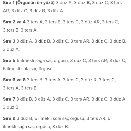
S
ı
ra 1 (
Ö
rg
ü
n
ü
n
ö
n y
ü
z
ü
)
3 düz A, 3 düz
B,
3 düz C, 3 ters
AR, 3 düz C, 3 düz B, 3 düz A.
S
ı
ra 2 ve 4
3 ters A, 3 ters B, 3 ters C, 3 düz AR, 3 ters C,
3 ters B, 3 ters A.
S
ı
ra 3
3 düz A, 3 düz B, 3 düz C, 3 ters AR, 3 düz C, 3 düz B,
3 düz A.
S
ı
ra 5
6-ilmekli sağa saç örgüsü, 3 düz C, 3 ters AR, 3 düz C,
6 ilmekli sola saç örgüsü
S
ı
ra 6 ve 8
3 ters B, 3 ters A, 3 ters C, 3 düz R, 3 ters C,
3 ters A, 3 ters B.
S
ı
ra 7
3 düz B, 3 düz A, 3 düz C, 3 ters AR, 3 düz C, 3 düz A,
3 düz B.
S
ı
ra 9
3 düz B, 6 ilmekli sola saç örgüsü, 3 ters AR, 6-
ilmekli sağa saç örgüsü, 3 düz B.