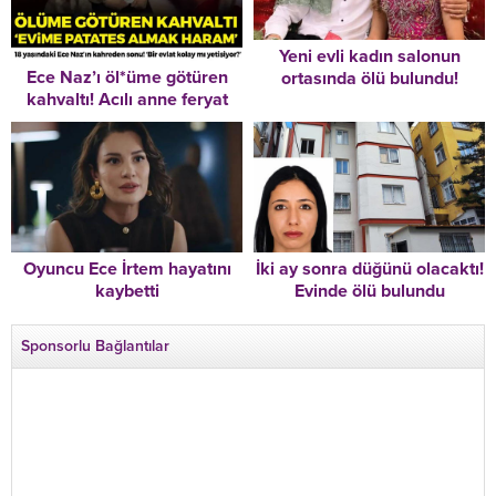
Yeni evli kadın salonun
Ece Naz’ı öl*üme götüren
ortasında ölü bulundu!
kahvaltı! Acılı anne feryat
Bıraktığı not dikkat çekti
etti: ‘Evime patates almak
haram’
Oyuncu Ece İrtem hayatını
İki ay sonra düğünü olacaktı!
kaybetti
Evinde ölü bulundu
Sponsorlu Bağlantılar