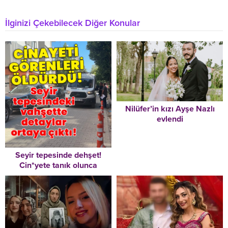
İlginizi Çekebilecek Diğer Konular
Nilüfer’in kızı Ayşe Nazlı
evlendi
Seyir tepesinde dehşet!
Cin*yete tanık olunca
katl*dildiler!