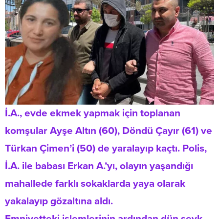
İ.A., evde ekmek yapmak için toplanan
komşular Ayşe Altın (60), Döndü Çayır (61) ve
Türkan Çimen’i (50) de yaralayıp kaçtı. Polis,
İ.A. ile babası Erkan A.’yı, olayın yaşandığı
mahallede farklı sokaklarda yaya olarak
yakalayıp gözaltına aldı.
Emniyetteki işlemlerinin ardından dün sevk