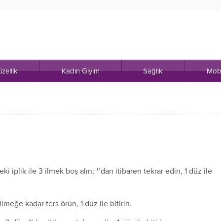
zellik
Kadın Giyim
Sağlık
Mob
ki iplik ile 3 ilmek boş alın; *’dan itibaren tekrar edin, 1 düz ile
lmeğe kadar ters örün, 1 düz ile bitirin.