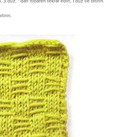
, 3 düz; *’dan itibaren tekrar edin, 1 düz ile bitirin.
tirin.