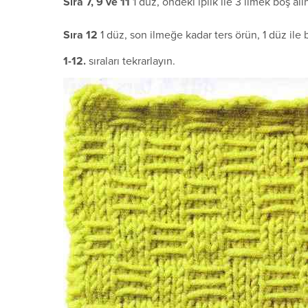
S
ı
ra 7, 9 ve 11
1 düz, öndeki iplik ile 3 ilmek boş alın
S
ı
ra 12
1 düz, son ilmeğe kadar ters örün, 1 düz ile bi
1-12.
sıraları tekrarlayın.