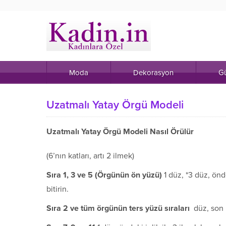
Moda
Dekorasyon
Gü
Uzatmalı Yatay Örgü Modeli
Uzatmalı Yatay Örgü Modeli Nasıl Örülür
(6’nın katları, artı 2 ilmek)
S
ı
ra 1, 3 ve 5 (
Ö
rg
ü
n
ü
n
ö
n y
ü
z
ü
)
1 düz, *3 düz, önde
bitirin.
S
ı
ra 2 ve t
ü
m
ö
rg
ü
n
ü
n ters y
ü
z
ü
s
ı
ralar
ı
düz, son i