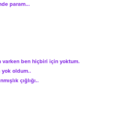
imde param…
varken ben hiçbiri için yoktum.
n yok oldum..
mışlık çığlığı..