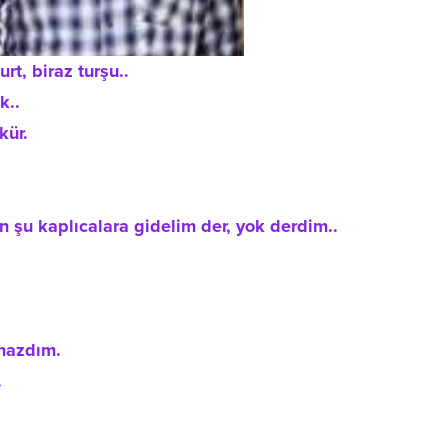
urt, biraz turşu..
k..
kür.
 şu kaplıcalara gidelim der, yok derdim..
çmazdım.
.