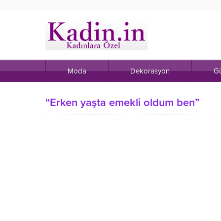
Moda
Dekorasyon
Gü
“Erken yaşta emekli oldum ben”