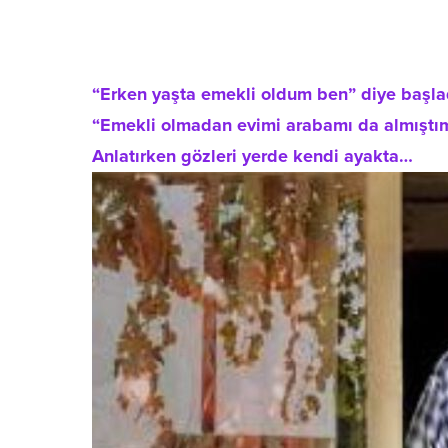
“Erken yaşta emekli oldum ben” diye başlad
“Emekli olmadan evimi arabamı da almıştım
Anlatırken gözleri yerde kendi ayakta…