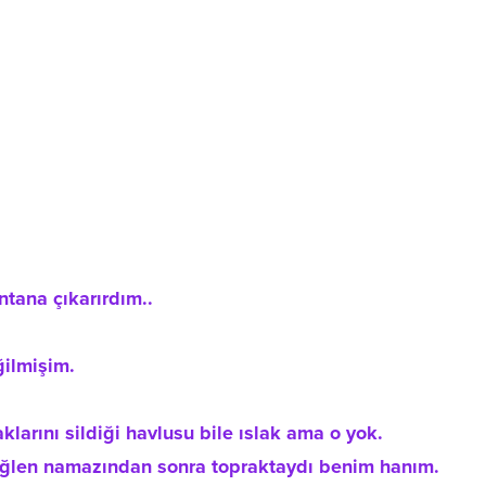
ntana çıkarırdım..
ilmişim.
aklarını sildiği havlusu bile ıslak ama o yok.
öğlen namazından sonra topraktaydı benim hanım.