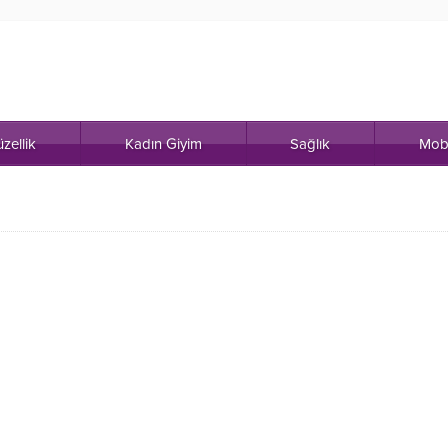
zellik
Kadın Giyim
Sağlık
Mob