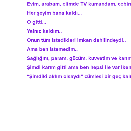
Evim, arabam, elimde TV kumandam, ceb
Her şeyim bana kaldı…
O gitti…
Yalnız kaldım..
Onun tüm istedikleri imkan dahilindeydi..
Ama ben istemedim..
Sağlığım, param, gücüm, kuvvetim ve karım 
Şimdi karım gitti ama ben hepsi ile var ike
“Şimdiki aklım olsaydı” cümlesi bir geç kalın