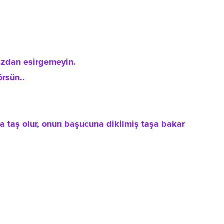
nızdan esirgemeyin.
örsün..
da taş olur, onun başucuna dikilmiş taşa bakar