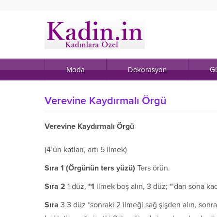
Moda
Dekorasyon
Gü
Verevine Kaydırmalı Örgü
Verevine Kaydırmalı Örgü
(4’ün katları, artı 5 ilmek)
S
ı
ra 1 (
Ö
rg
ü
n
ü
n ters y
ü
z
ü
)
Ters örün.
S
ı
ra 2
1 düz,
*1
ilmek boş alın, 3 düz; *’dan sona kad
S
ı
ra
3 3 düz *sonraki 2 ilmeği sağ şişden alın, sonra