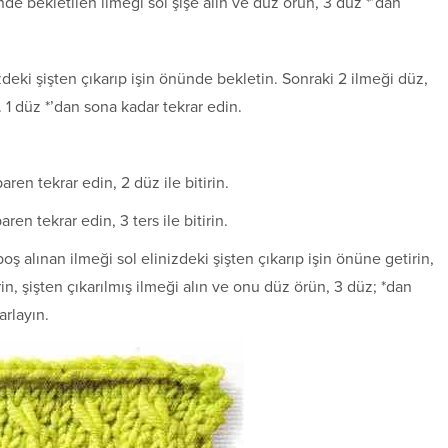
 önde bekletilen ilmeği sol şişe alın ve düz örün, 3 düz *’dan
izdeki şişten çıkarıp işin önünde bekletin. Sonraki 2 ilmeği düz,
 1 düz *’dan sona kadar tekrar edin.
baren tekrar edin, 2 düz ile bitirin.
baren tekrar edin, 3 ters ile bitirin.
 boş alınan ilmeği sol elinizdeki şişten çıkarıp işin önüne getirin,
rin, şişten çıkarılmış ilmeği alın ve onu düz örün, 3 düz; *dan
rarlayın.