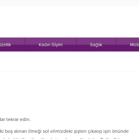
zellik
Kadın Giyim
Sağlık
Mob
ar tekrar edin.
ki boş alınan ilmeği sol elimizdeki şişten çıkarıp işin önünde