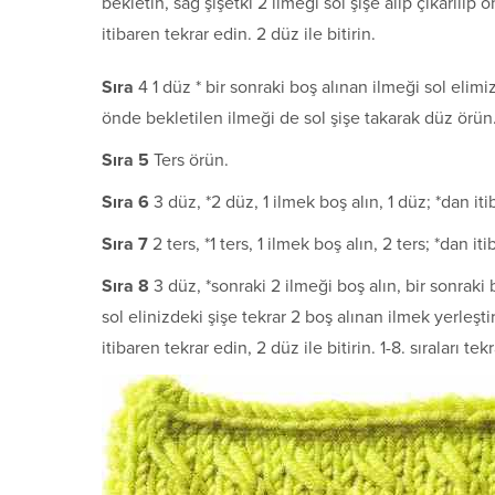
bekletin, sağ şişetki 2 ilmeği sol şişe alıp çıkarılıp
itibaren tekrar edin. 2 düz ile bitirin.
S
ı
ra
4 1 düz * bir son­raki boş alınan ilmeği sol elim
önde bekletilen ilmeği de sol şişe takarak düz örün.
S
ı
ra 5
Ters örün.
S
ı
ra 6
3 düz, *2 düz, 1 ilmek boş alın, 1 düz; *dan iti
S
ı
ra 7
2 ters, *1 ters, 1 ilmek boş alın, 2 ters; *dan iti
S
ı
ra 8
3 düz, *sonraki 2 ilmeği boş alın, bir son­raki
sol elinizdeki şişe tekrar 2 boş alınan ilmek yerleşti
itibaren tekrar edin, 2 düz ile bitirin. 1-8. sıraları tek