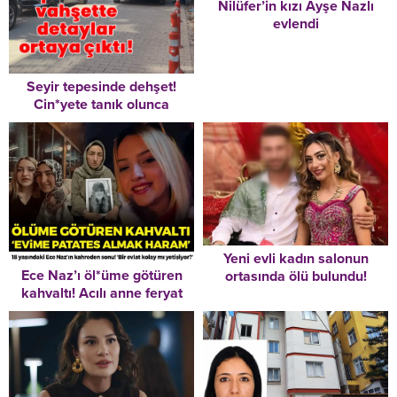
Nilüfer’in kızı Ayşe Nazlı
evlendi
Seyir tepesinde dehşet!
Cin*yete tanık olunca
katl*dildiler!
Yeni evli kadın salonun
Ece Naz’ı öl*üme götüren
ortasında ölü bulundu!
kahvaltı! Acılı anne feryat
Bıraktığı not dikkat çekti
etti: ‘Evime patates almak
haram’