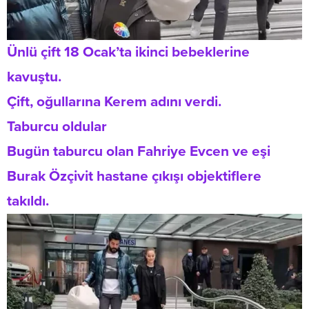
Ünlü çift 18 Ocak’ta ikinci bebeklerine
kavuştu.
Çift, oğullarına Kerem adını verdi.
Taburcu oldular
Bugün taburcu olan Fahriye Evcen ve eşi
Burak Özçivit hastane çıkışı objektiflere
takıldı.