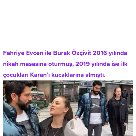
Fahriye Evcen ile Burak Özçivit 2016 yılında
nikah masasına oturmuş, 2019 yılında ise ilk
çocukları Karan’ı kucaklarına almıştı.