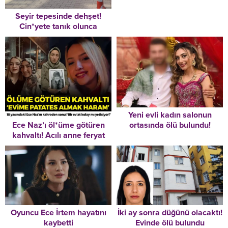
Seyir tepesinde dehşet!
Cin*yete tanık olunca
katl*dildiler!
Yeni evli kadın salonun
Ece Naz’ı öl*üme götüren
ortasında ölü bulundu!
kahvaltı! Acılı anne feryat
Bıraktığı not dikkat çekti
etti: ‘Evime patates almak
haram’
Oyuncu Ece İrtem hayatını
İki ay sonra düğünü olacaktı!
kaybetti
Evinde ölü bulundu