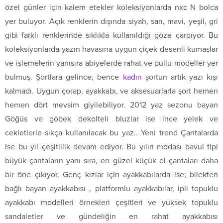
özel günler için kalem etekler koleksiyonlarda nxc N bolca
yer buluyor. Açık renklerin dışında siyah, sarı, mavi, yeşil, gri
gibi farklı renklerinde sıklıkla kullanıldığı göze çarpıyor. Bu
koleksiyonlarda yazın havasına uygun çiçek desenli kumaşlar
ve işlemelerin yanısıra abiyelerde rahat ve pullu modeller yer
bulmuş. Şortlara gelince; bence
kadın
şortun artık yazı kışı
kalmadı. Uygun çorap, ayakkabı, ve aksesuarlarla şort hemen
hemen dört mevsim giyilebiliyor. 2012 yaz sezonu bayan
Göğüs ve göbek dekolteli bluzlar ise ince yelek ve
cekletlerle sıkça kullanılacak bu yaz.. Yeni trend Çantalarda
ise bu yıl çeşitlilik devam ediyor. Bu yılın modası bavul tipi
büyük çantaların yanı sıra, en güzel küçük el çantaları daha
bir öne çıkıyor. Genç kızlar için ayakkabılarda ise; bilekten
bağlı bayan ayakkabısı , platformlu ayakkabılar, ipli topuklu
ayakkabı modelleri örnekleri çeşitleri ve yüksek topuklu
sandaletler ve gündeliğin en rahat ayakkabısı