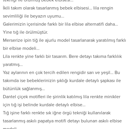
İkili takım olarak tasarlanmış bebek elbisesi… lila rengin
sevimliliği ile beyazın uyumu…
Galerimizin içerisinde farklı bir lila elbise alternatifi daha…
Yine tığ ile örülmüştür.
Merserize ipin tiğ ile ajurlu model tasarlanarak yaratılmış farklı
bir elbise modeli…
Lila renkte yine farklı bir tasarım. Bere detayı takıma farklılık
yaratmış…
Yaz aylarının en çok tercih edilen rengidir sarı ve yeşil… Bu
takımda ise bebeklerinizin şıklığı kurdale detaylı şapkası ile
bütünlük sağlanmış…
Dantel çiçek motifleri ile şirinlik katılmış lila renkte minikler
için tığ işi belinde kurdale detaylı elbise…
Tığ işine farklı renkte sık iğne örgü tekniği kullanılarak
tasarlanmış askılı papatya motifi detayı bulunan askılı elbise
modeli…