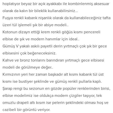
hoplatıyor beyaz bir açık ayakkabı ile kombinlenmiş aksesuar
olarak da kalın bir bileklik kullanabilirsiniz…
Fuşya renkli kabarık nişanlık olarak da kullanabileceğiniz tafta
üzeri tül işlemeli şık bir abiye modeli..
Kotonun dizayn ettiği krem renkli göğüs kısmı pencereli
elbise de şık ve modern hanımlar için ideal..
Gümüş V yakalı askılı payetli derin yırtmaçlı çok şık bir gece
elbisesini çok beğeneceksiniz.
Kahve ve bronz tonlarını barındıran yırtmaçlı gece elbisesi
modeli de görülmeye değer..
Kırmızının yeri her zaman başkadır alt kısmı kabarık tül üst
kısmı ise bustiyer şeklinde ve gümüş renkli pullarla kaplı.
Şarap rengi bu sezonun en gözde popüler renklerinden birisi,
elbise modelimiz ise oldukça modern çizgiler taşıyor, tek
omuzlu drapeli altı kısım ise pelerin şeklindeki olması hoş ve
cazibeli bir görüntü veriyor.