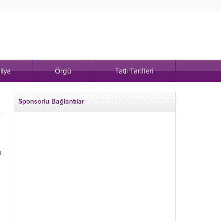
ilya
Örgü
Tatlı Tarifleri
Sponsorlu Bağlantılar
ı