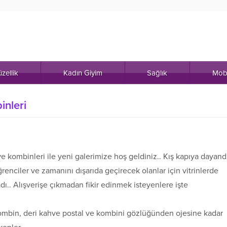
zellik
Kadın Giyim
Sağlık
Mob
inleri
e kombinleri ile yeni galerimize hoş geldiniz.. Kış kapıya dayand
ğrenciler ve zamanını dışarıda geçirecek olanlar için vitrinlerde
.. Alışverişe çıkmadan fikir edinmek isteyenlere işte
 kombin, deri kahve postal ve kombini gözlüğünden ojesine kadar