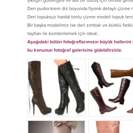
şıklığın göstergesi ve asil bir duruş için olması gere
Deri pudra krem diz boyunda fiyonk detaylı çizme m
Deri topuksuz hardal tonlu çizme modeli topuk terci
Bir başka modelimiz ise deri zımbalı ve kürklü farkl
taytları ile kombinlemek için ideal..
Aşağıdaki bütün fotoğraflarımızın büyük hallerini 
bu konunun fotoğraf galerisine gidebilirsiniz.