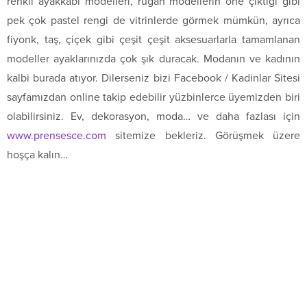
renkli ayakkabı modelleri, rugan modellerin öne çıktığı gibi
pek çok pastel rengi de vitrinlerde görmek mümkün, ayrıca
fiyonk, taş, çiçek gibi çeşit çeşit aksesuarlarla tamamlanan
modeller ayaklarınızda çok şık duracak. Modanın ve kadının
kalbi burada atıyor. Dilerseniz bizi Facebook / Kadinlar Sitesi
sayfamızdan online takip edebilir yüzbinlerce üyemizden biri
olabilirsiniz. Ev, dekorasyon, moda… ve daha fazlası için
www.prensesce.com
sitemize bekleriz. Görüşmek üzere
hoşça kalın…