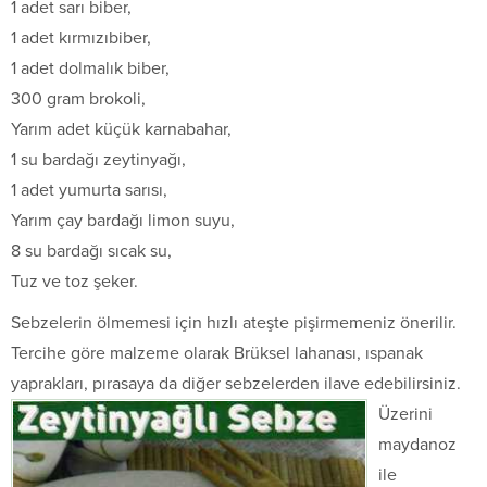
1 adet sarı biber,
1 adet kırmızıbiber,
1 adet dolmalık biber,
300 gram brokoli,
Yarım adet küçük karnabahar,
1 su bardağı zeytinyağı,
1 adet yumurta sarısı,
Yarım çay bardağı limon suyu,
8 su bardağı sıcak su,
Tuz ve toz şeker.
Sebzelerin ölmemesi için hızlı ateşte pişirmemeniz önerilir.
Tercihe göre malzeme olarak Brüksel lahanası, ıspanak
yaprakları, pırasaya
da diğer sebzelerden ilave edebilirsiniz.
Üzerini
maydanoz
ile