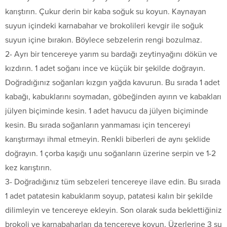
karıştırın. Çukur derin bir kaba soğuk su koyun. Kaynayan
suyun içindeki karnabahar ve brokolileri kevgir ile soğuk
suyun içine bırakın. Böylece sebzelerin rengi bozulmaz.
2- Ayrı bir tencereye yarım su bardağı zeytinyağını dökün ve
kızdırın. 1 adet soğanı ince ve küçük bir şekilde doğrayın.
Doğradığınız soğanları kızgın yağda kavurun. Bu sırada 1 adet
kabağı, kabuklarını soymadan, göbeğinden ayırın ve kabakları
jülyen biçiminde kesin. 1 adet havucu da jülyen biçiminde
kesin. Bu sırada soğanların yanmaması için tencereyi
karıştırmayı ihmal etmeyin. Renkli biberleri de aynı şeklide
doğrayın. 1 çorba kaşığı unu soğanların üzerine serpin ve 1-2
kez karıştırın.
3- Doğradığınız tüm sebzeleri tencereye ilave edin. Bu sırada
1 adet patatesin kabuklarım soyup, patatesi kalın bir şekilde
dilimleyin ve tencereye ekleyin. Son olarak suda beklettiğiniz
brokoli ve karnabaharları da tencereye koyun. Üzerlerine 3 su