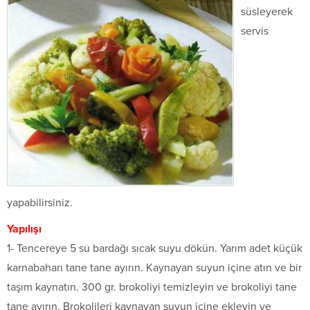
süsleyerek
servis
yapabilirsiniz.
Yapılışı
1- Tencereye 5 su bardağı sıcak suyu dökün. Yarım adet küçük
karnabaharı tane tane ayırın. Kaynayan suyun içine atın ve bir
taşım kaynatın. 300 gr. brokoliyi temizleyin ve brokoliyi tane
tane ayırın. Brokolileri kaynayan suyun içine ekleyin ve