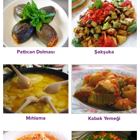
Şakşuka
Patlıcan Dolması
Mıhlama
Kabak Yemeği