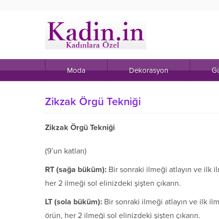
Moda
Dekorasyon
Gü
Zikzak Örgü Tekniği
Zikzak Örgü Tekniği
(9’un katları)
RT (sa
ğ
a b
ü
k
ü
m):
Bir sonraki ilmeği atlayın ve ilk
her 2 ilmeği sol elinizdeki şişten çıkarın.
LT (sola b
ü
k
ü
m):
Bir sonraki ilmeği atlayın ve ilk i
örün, her 2 ilmeği sol elinizdeki şişten çıkarın.