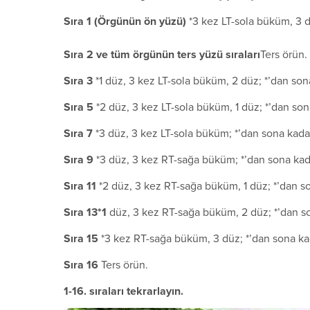
S
ı
ra 1 (
Ö
rg
ü
n
ü
n
ö
n y
ü
z
ü
)
*3 kez LT-sola büküm, 3 d
S
ı
ra 2 ve t
ü
m
ö
rg
ü
n
ü
n ters y
ü
z
ü
s
ı
ralar
ı
Ters örün.
S
ı
ra 3
*1 düz, 3 kez LT-sola büküm, 2 düz; *’dan son
S
ı
ra 5
*2 düz, 3 kez LT-sola büküm, 1 düz; *’dan son
S
ı
ra 7
*3 düz, 3 kez LT-sola büküm; *’dan sona kadar
S
ı
ra 9
*3 düz, 3 kez RT-sağa büküm; *’dan sona kada
S
ı
ra 11
*2 düz, 3 kez RT-sağa büküm, 1 düz; *’dan so
S
ı
ra
13*1
düz, 3 kez RT-sağa büküm, 2 düz; *’dan so
S
ı
ra 15
*3 kez RT-sağa büküm, 3 düz; *’dan sona kad
S
ı
ra 16
Ters örün.
1-16. sıraları tekrarlayın.