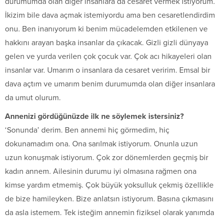
durumumda olan diğer insanlara da cesaret vermek istiyorum.
İkizim bile dava açmak istemiyordu ama ben cesaretlendirdim
onu. Ben inanıyorum ki benim mücadelemden etkilenen ve
hakkını arayan başka insanlar da çıkacak. Gizli gizli dünyaya
gelen ve yurda verilen çok çocuk var. Çok acı hikayeleri olan
insanlar var. Umarım o insanlara da cesaret veririm. Emsal bir
dava açtım ve umarım benim durumumda olan diğer insanlara
da umut olurum.
Annenizi gördüğünüzde ilk ne söylemek istersiniz?
‘Sonunda’ derim. Ben annemi hiç görmedim, hiç
dokunamadım ona. Ona sarılmak istiyorum. Onunla uzun
uzun konuşmak istiyorum. Çok zor dönemlerden geçmiş bir
kadın annem. Ailesinin durumu iyi olmasına rağmen ona
kimse yardım etmemiş. Çok büyük yoksulluk çekmiş özellikle
de bize hamileyken. Bize anlatsın istiyorum. Basına çıkmasını
da asla istemem. Tek isteğim annemin fiziksel olarak yanımda