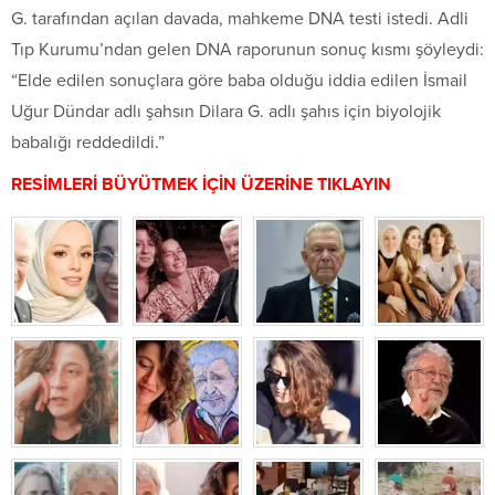
G. tarafından açılan davada, mahkeme DNA testi istedi. Adli
Tıp Kurumu’ndan gelen DNA raporunun sonuç kısmı şöyleydi:
“Elde edilen sonuçlara göre baba olduğu iddia edilen İsmail
Uğur Dündar adlı şahsın Dilara G. adlı şahıs için biyolojik
babalığı reddedildi.”
RESİMLERİ BÜYÜTMEK İÇİN ÜZERİNE TIKLAYIN