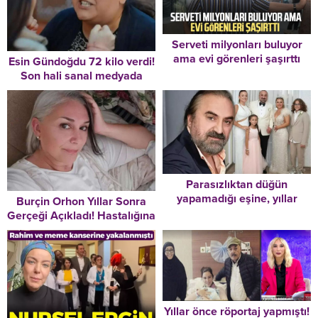
Serveti milyonları buluyor
ama evi görenleri şaşırttı
Esin Gündoğdu 72 kilo verdi!
Son hali sanal medyada
gündem oldu
Parasızlıktan düğün
yapamadığı eşine, yıllar
Burçin Orhon Yıllar Sonra
sonra gelinlik giydirmişti…
Gerçeği Açıkladı! Hastalığına
Son paylaşımı 22 saat önce!
Yanlış Teşhis Konulmuş! “Bu
Bu dünyadan bir Volkan
İddialar Beni ‘Alzheimer’
Konak geçti…
Teşhisi Kadar Üzmedi”
Yıllar önce röportaj yapmıştı!