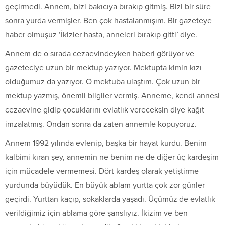
geçirmedi. Annem, bizi bakıcıya bırakıp gitmiş. Bizi bir süre
sonra yurda vermişler. Ben çok hastalanmışım. Bir gazeteye
haber olmuşuz ‘İkizler hasta, anneleri bırakıp gitti’ diye.
Annem de o sırada cezaevindeyken haberi görüyor ve
gazeteciye uzun bir mektup yazıyor. Mektupta kimin kızı
olduğumuz da yazıyor. O mektuba ulaştım. Çok uzun bir
mektup yazmış, önemli bilgiler vermiş. Anneme, kendi annesi
cezaevine gidip çocuklarını evlatlık vereceksin diye kağıt
imzalatmış. Ondan sonra da zaten annemle kopuyoruz.
Annem 1992 yılında evlenip, başka bir hayat kurdu. Benim
kalbimi kıran şey, annemin ne benim ne de diğer üç kardeşim
için mücadele vermemesi. Dört kardeş olarak yetiştirme
yurdunda büyüdük. En büyük ablam yurtta çok zor günler
geçirdi. Yurttan kaçıp, sokaklarda yaşadı. Üçümüz de evlatlık
verildiğimiz için ablama göre şanslıyız. İkizim ve ben