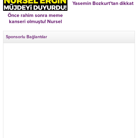
Yasemin Bozkurt’tan dikkat
çeken Necla Nazır
Önce rahim sonra meme
açıklaması: “O soruyu
kanseri olmuştu! Nursel
duyunca son derece üzüldü,
Ergin müjdeli haberi duyurdu
yıkıldı”
Sponsorlu Bağlantılar