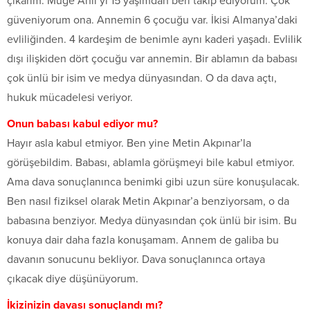
çıkarım. Müge Anlı’yı 15 yaşımdan beri takip ediyorum. Çok
güveniyorum ona. Annemin 6 çocuğu var. İkisi Almanya’daki
evliliğinden. 4 kardeşim de benimle aynı kaderi yaşadı. Evlilik
dışı ilişkiden dört çocuğu var annemin. Bir ablamın da babası
çok ünlü bir isim ve medya dünyasından. O da dava açtı,
hukuk mücadelesi veriyor.
Onun babası kabul ediyor mu?
Hayır asla kabul etmiyor. Ben yine Metin Akpınar’la
görüşebildim. Babası, ablamla görüşmeyi bile kabul etmiyor.
Ama dava sonuçlanınca benimki gibi uzun süre konuşulacak.
Ben nasıl fiziksel olarak Metin Akpınar’a benziyorsam, o da
babasına benziyor. Medya dünyasından çok ünlü bir isim. Bu
konuya dair daha fazla konuşamam. Annem de galiba bu
davanın sonucunu bekliyor. Dava sonuçlanınca ortaya
çıkacak diye düşünüyorum.
İkizinizin davası sonuçlandı mı?