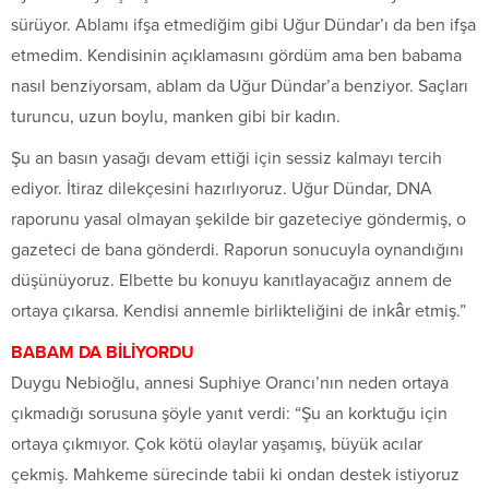
sürüyor. Ablamı ifşa etmediğim gibi Uğur Dündar’ı da ben ifşa
etmedim. Kendisinin açıklamasını gördüm ama ben babama
nasıl benziyorsam, ablam da Uğur Dündar’a benziyor. Saçları
turuncu, uzun boylu, manken gibi bir kadın.
Şu an basın yasağı devam ettiği için sessiz kalmayı tercih
ediyor. İtiraz dilekçesini hazırlıyoruz. Uğur Dündar, DNA
raporunu yasal olmayan şekilde bir gazeteciye göndermiş, o
gazeteci de bana gönderdi. Raporun sonucuyla oynandığını
düşünüyoruz. Elbette bu konuyu kanıtlayacağız annem de
ortaya çıkarsa. Kendisi annemle birlikteliğini de inkâr etmiş.”
BABAM DA BİLİYORDU
Duygu Nebioğlu, annesi Suphiye Orancı’nın neden ortaya
çıkmadığı sorusuna şöyle yanıt verdi: “Şu an korktuğu için
ortaya çıkmıyor. Çok kötü olaylar yaşamış, büyük acılar
çekmiş. Mahkeme sürecinde tabii ki ondan destek istiyoruz