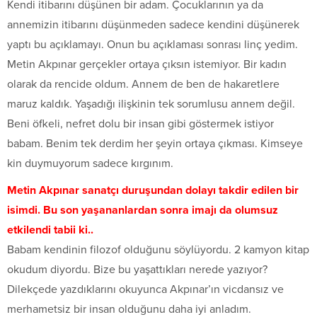
Kendi itibarını düşünen bir adam. Çocuklarının ya da
annemizin itibarını düşünmeden sadece kendini düşünerek
yaptı bu açıklamayı. Onun bu açıklaması sonrası linç yedim.
Metin Akpınar gerçekler ortaya çıksın istemiyor. Bir kadın
olarak da rencide oldum. Annem de ben de hakaretlere
maruz kaldık. Yaşadığı ilişkinin tek sorumlusu annem değil.
Beni öfkeli, nefret dolu bir insan gibi göstermek istiyor
babam. Benim tek derdim her şeyin ortaya çıkması. Kimseye
kin duymuyorum sadece kırgınım.
Metin Akpınar sanatçı duruşundan dolayı takdir edilen bir
isimdi. Bu son yaşananlardan sonra imajı da olumsuz
etkilendi tabii ki..
Babam kendinin filozof olduğunu söylüyordu. 2 kamyon kitap
okudum diyordu. Bize bu yaşattıkları nerede yazıyor?
Dilekçede yazdıklarını okuyunca Akpınar’ın vicdansız ve
merhametsiz bir insan olduğunu daha iyi anladım.