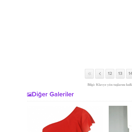
12
13
1
Bilgi: Klavye yön tuşlarını kull
Diğer Galeriler