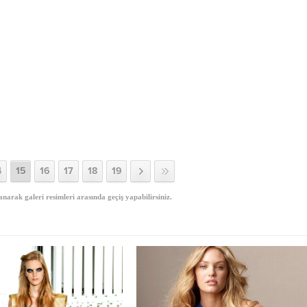
4
15
16
17
18
19
anarak galeri resimleri arasında geçiş yapabilirsiniz.