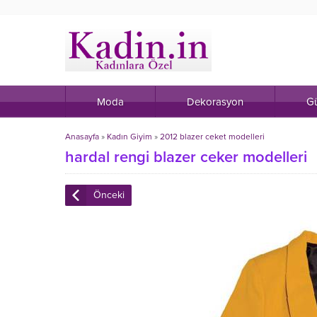
Moda
Dekorasyon
Gü
Anasayfa
»
Kadın Giyim
»
2012 blazer ceket modelleri
hardal rengi blazer ceker modelleri
Önceki