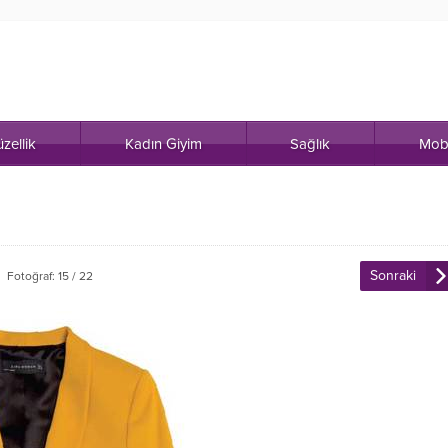
zellik
Kadın Giyim
Sağlık
Mob
Sonraki
Fotoğraf: 15 / 22