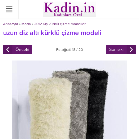
Anasayfa
»
Moda
»
2012 Kış kürklü çizme modelleri
uzun diz altı kürklü çizme modeli
Önceki
Sonraki
Fotoğraf: 18 / 20