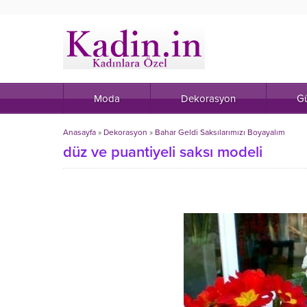
Moda
Dekorasyon
Gü
Anasayfa
»
Dekorasyon
»
Bahar Geldi Saksılarımızı Boyayalım
düz ve puantiyeli saksı modeli