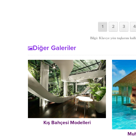
1
2
3
4
Bilgi: Klavye yön tuşlarını kull
Diğer Galeriler
Kış Bahçesi Modelleri
Muh