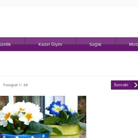
zellik
Kadın Giyim
Sağlık
Mob
Sonraki
Fotoğraf: 1 / 34