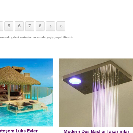
5
6
7
8
anarak galeri resimleri arasında geçiş yapabilirsiniz.
teşem Lüks Evler
Modern Duş Başlığı Tasarımları