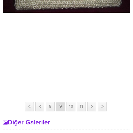
8
9
10
11
Diğer Galeriler