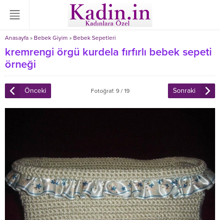
Anasayfa
»
Bebek Giyim
»
Bebek Sepetleri
kremrengi örgü kurdela fırfırlı bebek sepeti
örneği
Önceki
Sonraki
Fotoğraf: 9 / 19