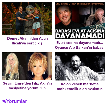
Vahşeti ‘moral gecesindeki
fotoğraf’ ile savundu!
Olaydan önce aşık olduğunu
söylemiş
Demet Akalın’dan Acun
Evlat acısına dayanamadı…
Ilıcalı’ya sert çıkış
Oyuncu Alp Balkan’ın babası
oğlunun vefatından 24 gün
sonra hayatını kaybetti
Sevim Emre’den Filiz Akın’ın
Kolon kesen marketle
vasiyetine yorum! ‘En
mahkemelik olan avukatın
güzelini yapmış’
cansız bedenine ulaşıldı
Yorumlar