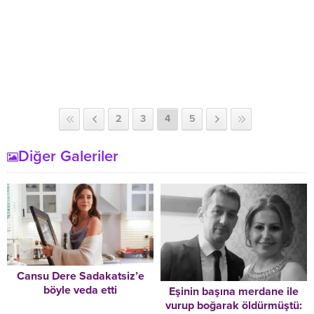
2
3
4
5
Diğer Galeriler
Cansu Dere Sadakatsiz’e
böyle veda etti
Eşinin başına merdane ile
vurup boğarak öldürmüştü: