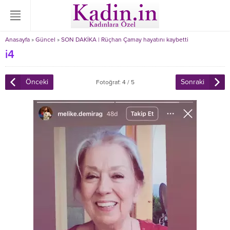
Anasayfa
»
Güncel
»
SON DAKİKA | Rüçhan Çamay hayatını kaybetti
i4
Önceki
Sonraki
Fotoğraf: 4 / 5