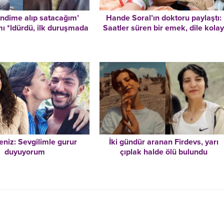
Hande Soral’ın doktoru paylaştı:
endime alıp satacağım’
Saatler süren bir emek, dile kola
ı *ldürdü, ilk duruşmada
tam 16 saat!
tahliye!
eniz: Sevgilimle gurur
İki gündür aranan Firdevs, yarı
duyuyorum
çıplak halde ölü bulundu