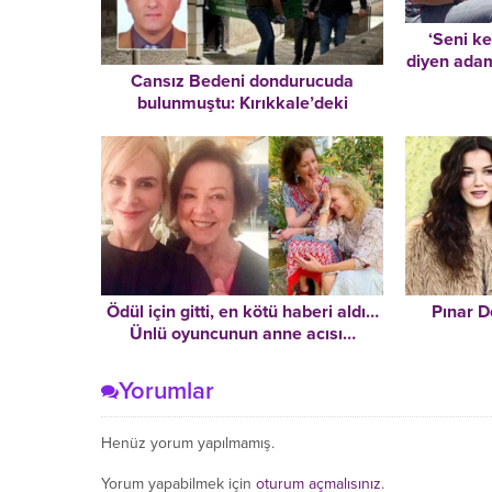
‘Seni k
diyen adam
Cansız Bedeni dondurucuda
bulunmuştu: Kırıkkale’deki
vahşette yeni gelişme
Ödül için gitti, en kötü haberi aldı…
Pınar D
Ünlü oyuncunun anne acısı…
Yorumlar
Henüz yorum yapılmamış.
Yorum yapabilmek için
oturum açmalısınız
.