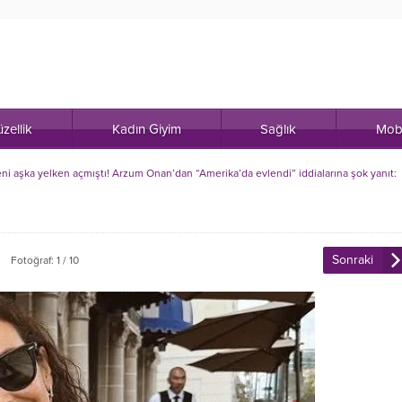
zellik
Kadın Giyim
Sağlık
Mob
 yeni aşka yelken açmıştı! Arzum Onan’dan “Amerika’da evlendi” iddialarına şok yanıt:
Sonraki
Fotoğraf: 1 / 10