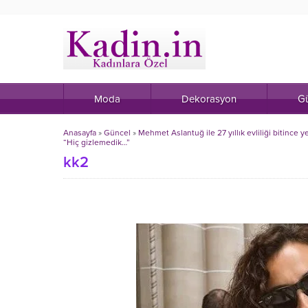
Moda
Dekorasyon
Gü
Anasayfa
»
Güncel
»
Mehmet Aslantuğ ile 27 yıllık evliliği bitince
“Hiç gizlemedik…”
kk2