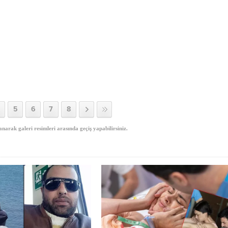
5
6
7
8
anarak galeri resimleri arasında geçiş yapabilirsiniz.