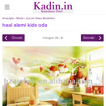
Anasayfa
»
Moda
»
Çocuk Odası Modelleri
haal alemi kids oda
Önceki
Sonraki
Fotoğraf: 38 / 51