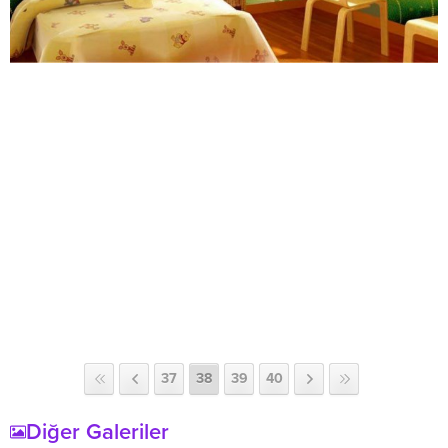
37
38
39
40
Diğer Galeriler