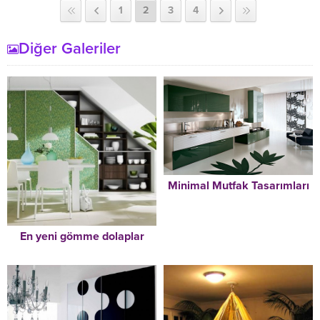
1
2
3
4
Diğer Galeriler
Minimal Mutfak Tasarımları
En yeni gömme dolaplar