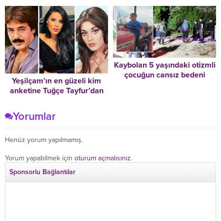
Türkiye Güzeli’ne moral
verdi!
Kaybolan 5 yaşındaki otizmli
çocuğun cansız bedeni
Yeşilçam’ın en güzeli kim
bulundu
anketine Tuğçe Tayfur’dan
tepki: Necla Nazır der
susarım
Yorumlar
Henüz yorum yapılmamış.
Yorum yapabilmek için
oturum açmalısınız
.
Sponsorlu Bağlantılar