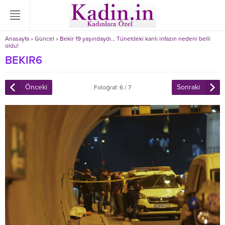
Anasayfa
»
Güncel
»
Bekir 19 yaşındaydı… Tüneldeki kanlı infazın nedeni belli
oldu!
BEKIR6
Önceki
Sonraki
Fotoğraf: 6 / 7