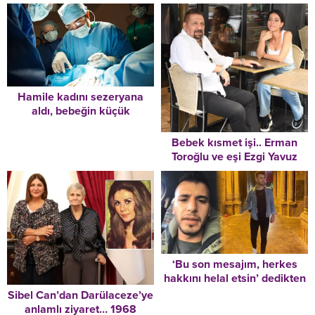
Hamile kadını sezeryana
aldı, bebeğin küçük
olduğunu görünce karnını
dikip geri gönderdi
Bebek kısmet işi.. Erman
Toroğlu ve eşi Ezgi Yavuz
yemekte!
‘Bu son mesajım, herkes
hakkını helal etsin’ dedikten
sonra köprüden atladı
Sibel Can’dan Darülaceze’ye
anlamlı ziyaret… 1968