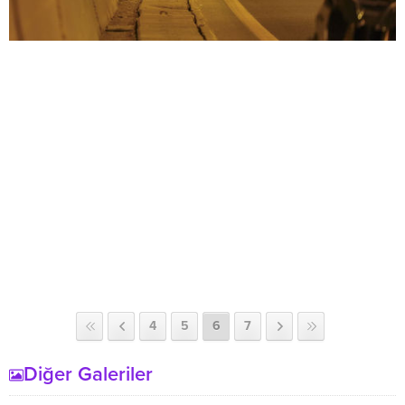
4
5
6
7
Diğer Galeriler