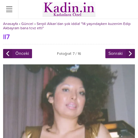
Anasayfa
»
Güncel
»
Serpil Alkan’dan şok iddia! "14 yaşındayken kuzenim Edip
Akbayram bana tcvz etti"
ll7
Önceki
Sonraki
Fotoğraf: 7 / 16