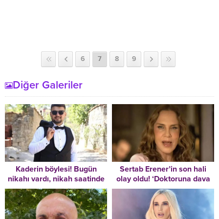
6
7
8
9
Diğer Galeriler
Sertab Erener’in son hali
Kaderin böylesi! Bugün
olay oldu! ‘Doktoruna dava
nikahı vardı, nikah saatinde
açmalı’
cenaze namazı kılındı