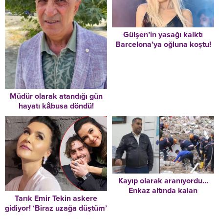
Gülşen’in yasağı kalktı
Barcelona’ya oğluna koştu!
Müdür olarak atandığı gün
hayatı kâbusa döndü!
Meslek hayatını
noktalamaya karar verdi
Kayıp olarak aranıyordu…
Enkaz altında kalan
Tarık Emir Tekin askere
otomobilinde cesedi bulundu
gidiyor! ‘Biraz uzağa düştüm’