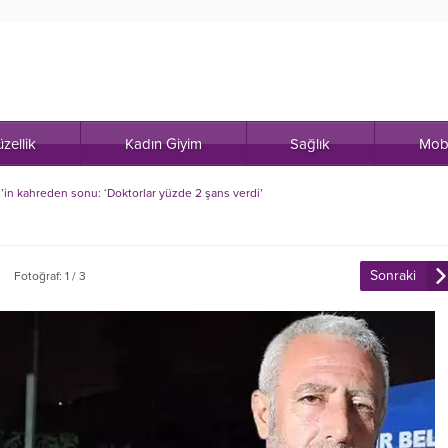
zellik
Kadın Giyim
Sağlık
Mob
in kahreden sonu: ‘Doktorlar yüzde 2 şans verdi’
Sonraki
Fotoğraf: 1 / 3