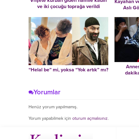
Vhşete kurban giden hamile kadın
Kayahan ve 
ve iki çocuğu toprağa verildi
Aslı Gö
Annes
“Helal be” mi, yoksa “Yok artık” mı?
dakik
Yorumlar
Henüz yorum yapılmamış.
Yorum yapabilmek için
oturum açmalısınız
.