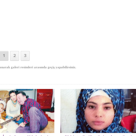
1
2
3
anarak galeri resimleri arasında geçiş yapabilirsiniz.