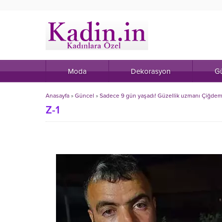
Moda
Dekorasyon
Gü
Anasayfa
»
Güncel
»
Sadece 9 gün yaşadı! Güzellik uzmanı Çiğdem’
Z-1