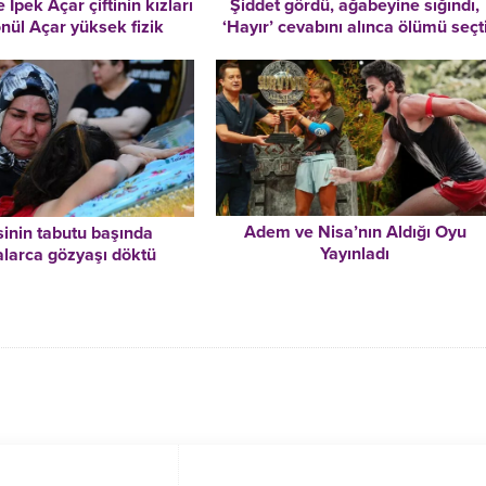
İpek Açar çiftinin kızları
Şiddet gördü, ağabeyine sığındı,
nül Açar yüksek fizik
‘Hayır’ cevabını alınca ölümü seçt
mühendisi oldu
Adem ve Nisa’nın Aldığı Oyu
inin tabutu başında
Yayınladı
alarca gözyaşı döktü