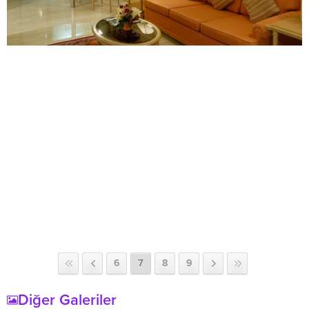
6
7
8
9
Diğer Galeriler