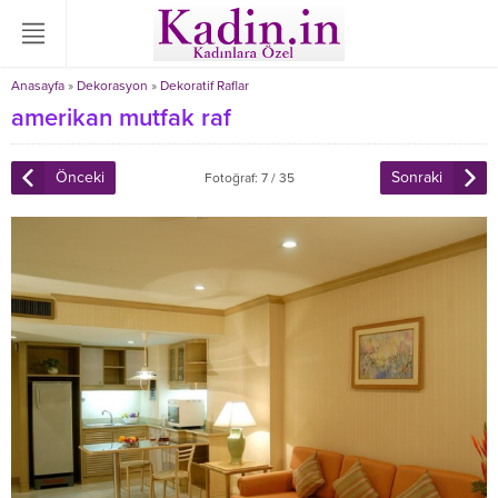
Anasayfa
»
Dekorasyon
»
Dekoratif Raflar
amerikan mutfak raf
Önceki
Sonraki
Fotoğraf: 7 / 35