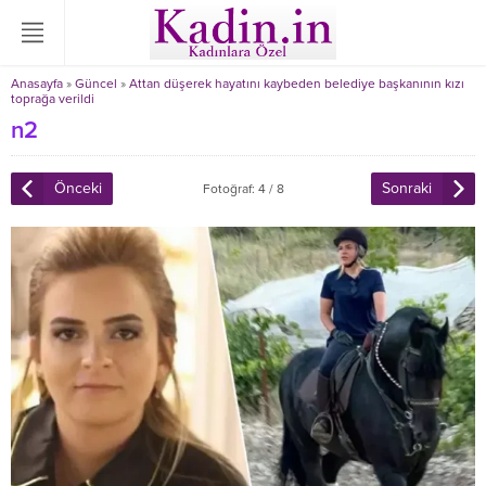
Anasayfa
»
Güncel
»
Attan düşerek hayatını kaybeden belediye başkanının kızı
toprağa verildi
n2
Önceki
Sonraki
Fotoğraf: 4 / 8