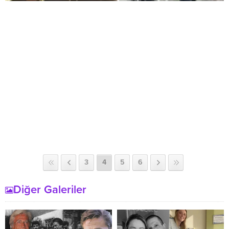
3
4
5
6
Diğer Galeriler