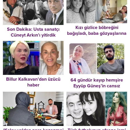
Kızı gizlice böbreğini
Son Dakika: Usta sanatçı
bağışladı, baba gözyaşlarına
Cüneyt Arkın’ı yitirdik
boğuldu! Sosyal medya
onları konuşuyor…
Billur Kalkavan’dan üzücü
64 gündür kayıp hemşire
haber
Eyyüp Güneş’in cansız
bedeni bulundu