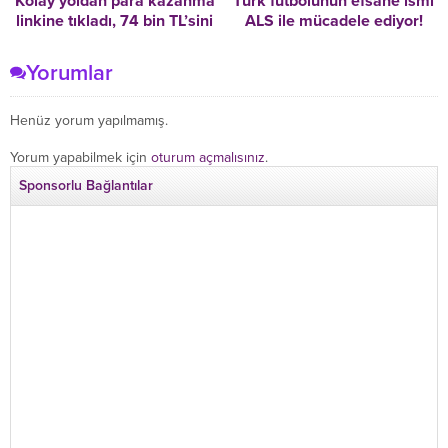
‘Kolay yoldan para kazanma’
Türk futbolunun efsane ismi
linkine tıkladı, 74 bin TL’sini
ALS ile mücadele ediyor!
kaptırdı
İlkin Tüfekçi: Babamın sesini
özledim
Yorumlar
Henüz yorum yapılmamış.
Yorum yapabilmek için
oturum açmalısınız
.
Sponsorlu Bağlantılar