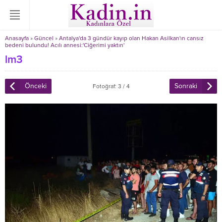
Anasayfa
»
Güncel
»
Antalya'da 3 gündür kayıp olan Hakan Asilkan'ın cansız
bedeni bulundu! Acılı annesi:'Ciğerimi yaktın'
lm3
Önceki
Sonraki
Fotoğraf: 3 / 4