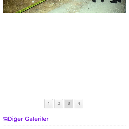
1
2
3
4
Diğer Galeriler