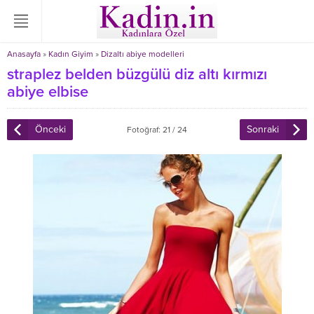
Anasayfa
»
Kadın Giyim
»
Dizaltı abiye modelleri
straplez belden büzgülü diz altı kırmızı
abiye elbise
Önceki
Sonraki
Fotoğraf: 21 / 24