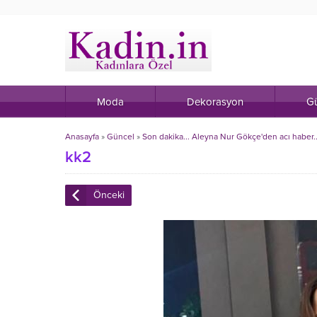
Moda
Dekorasyon
Gü
Anasayfa
»
Güncel
»
Son dakika... Aleyna Nur Gökçe'den acı haber.
kk2
Önceki