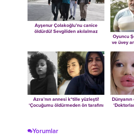
Ayşenur Çolakoğlu’nu canice
öldürdü! Sevgiliden akılalmaz
Oyuncu Şe
savunma
ve üvey a
Azra’nın annesi k*tille yüzleşti!
Dünyanın 
‘Çocuğumu öldürmeden ön tarafını
‘Doktorla
dilim dilim kesmiş!’
am
Yorumlar