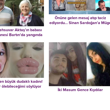
Önüne gelen mesaj atıp taciz
ediyordu… Sinan Sardoğan’a Müg
Anlı’dan sert tepki: ‘Bacaklarıma
hsuvar Aktaş’ın babası
bakma yararım beynini’
nnesi Bartın’da yangında
öldü
en büyük dudaklı kadını!
r ölebileceğimi söylüyor
İki Masum Gence Kıydılar
a durmayacağım’