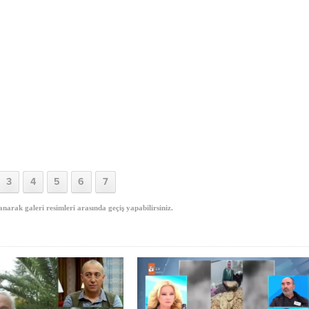
3
4
5
6
7
anarak galeri resimleri arasında geçiş yapabilirsiniz.