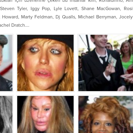
oktukları için üzerlerine çeken bu insanlar kim; Ronaldinho, A
Steven Tyler, Iggy Pop, Lyle Lovett, Shane MacGowan, Ros
int Howard, Marty Feldman, Dj Qualls, Michael Berryman, Jocel
achel Dratch….