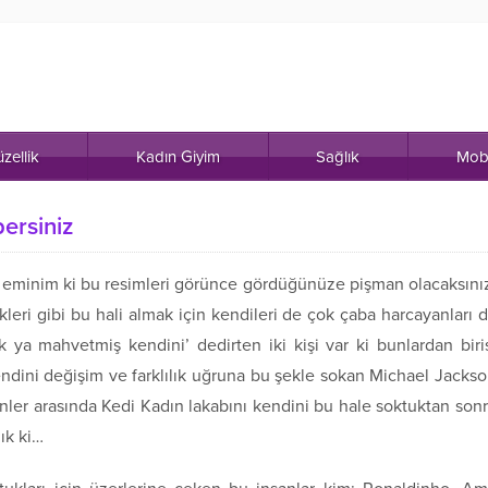
zellik
Kadın Giyim
Sağlık
Mob
ersiniz
eminim ki bu resimleri görünce gördüğünüze pişman olacaksını
kleri gibi bu hali almak için kendileri de çok çaba harcayanları 
 ya mahvetmiş kendini’ dedirten iki kişi var ki bunlardan biri
dini değişim ve farklılık uğruna bu şekle sokan Michael Jacks
nler arasında Kedi Kadın lakabını kendini bu hale soktuktan son
ık ki…