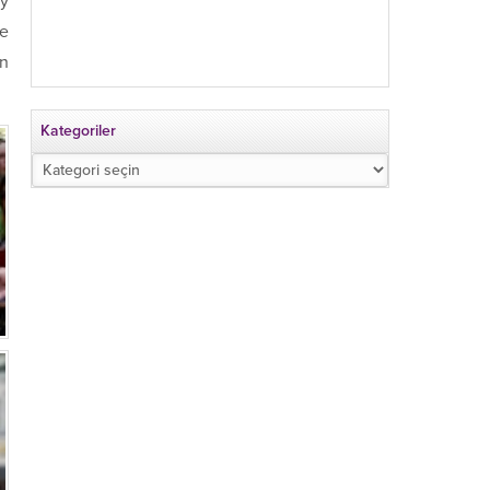
my
ie
yn
Kategoriler
Kategoriler