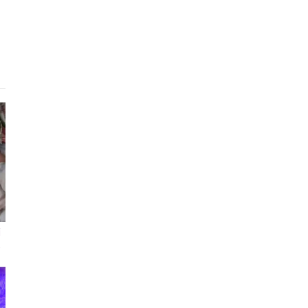
i
s
”