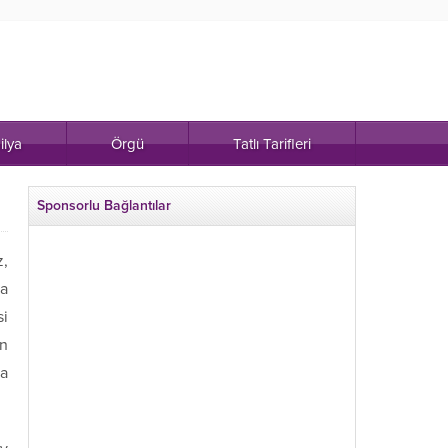
ilya
Örgü
Tatlı Tarifleri
Sponsorlu Bağlantılar
z,
da
si
on
ra