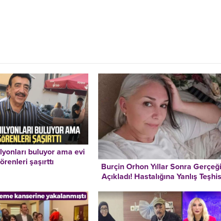
lyonları buluyor ama evi
örenleri şaşırttı
Burçin Orhon Yıllar Sonra Gerçeğ
Açıkladı! Hastalığına Yanlış Teşhi
Konulmuş! “Bu İddialar Beni
‘Alzheimer’ Teşhisi Kadar Üzmedi