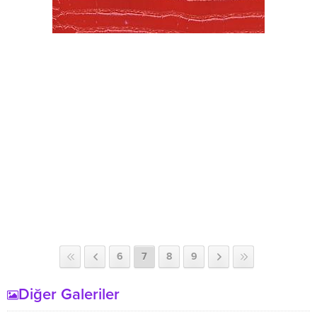
6
7
8
9
Diğer Galeriler