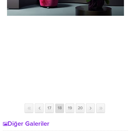
17
18
19
20
Diğer Galeriler