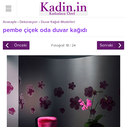
Anasayfa
»
Dekorasyon
»
Duvar Kağıdı Modelleri
pembe çiçek oda duvar kağıdı
Önceki
Sonraki
Fotoğraf: 18 / 24