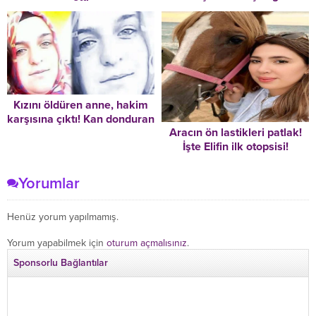
karnına batan cam onu
hayattan kopardı
Kızını öldüren anne, hakim
karşısına çıktı! Kan donduran
Aracın ön lastikleri patlak!
ifade
İşte Elifin ilk otopsisi!
Yorumlar
Henüz yorum yapılmamış.
Yorum yapabilmek için
oturum açmalısınız
.
Sponsorlu Bağlantılar