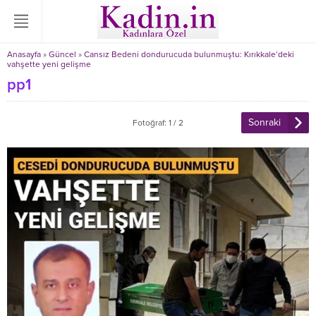
Anasayfa
»
Güncel
»
Cansız Bedeni dondurucuda bulunmuştu: Kırıkkale’deki
vahşette yeni gelişme
pp1
Sonraki
Fotoğraf: 1 / 2