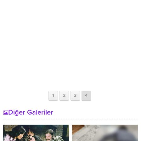
1
2
3
4
Diğer Galeriler