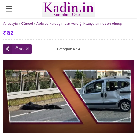
Anasayfa
»
Güncel
»
Abla ve kardeşin can verdiği kazaya arı neden olmuş
aaz
Önceki
Fotoğraf: 4 / 4