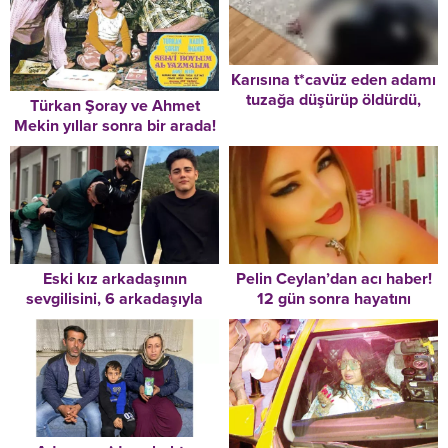
Karısına t*cavüz eden adamı
tuzağa düşürüp öldürdü,
Türkan Şoray ve Ahmet
yanına bu notu bıraktı!
Mekin yıllar sonra bir arada!
Eski kız arkadaşının
Pelin Ceylan’dan acı haber!
sevgilisini, 6 arkadaşıyla
12 gün sonra hayatını
öldürmüş
kaybetti