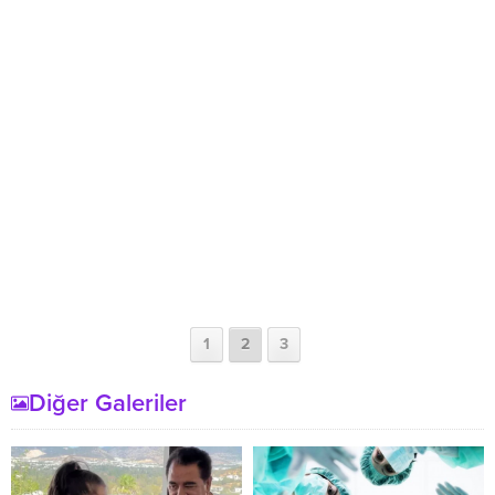
1
2
3
Diğer Galeriler