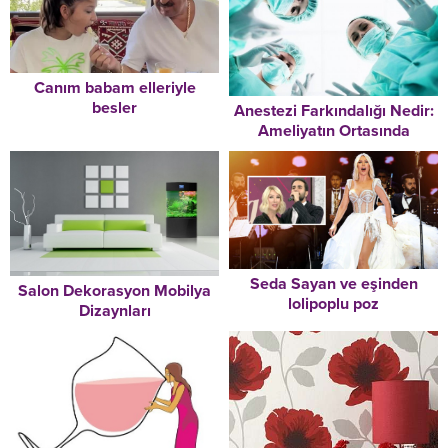
Canım babam elleriyle
besler
Anestezi Farkındalığı Nedir:
Ameliyatın Ortasında
Uyuşturucunun Etkisinden
Çıkıp Dehşetle Uyananlar!
Seda Sayan ve eşinden
Salon Dekorasyon Mobilya
lolipoplu poz
Dizaynları