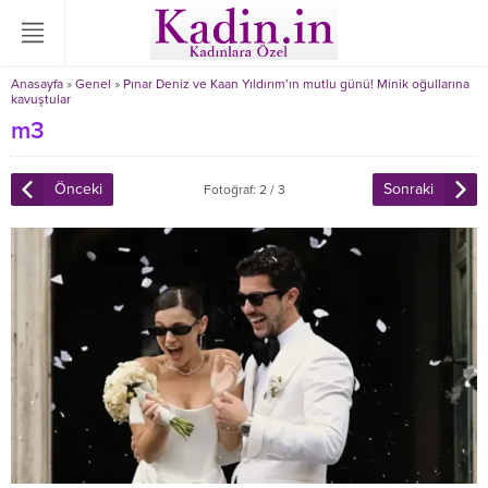
Anasayfa
»
Genel
»
Pınar Deniz ve Kaan Yıldırım’ın mutlu günü! Minik oğullarına
kavuştular
m3
Önceki
Sonraki
Fotoğraf: 2 / 3