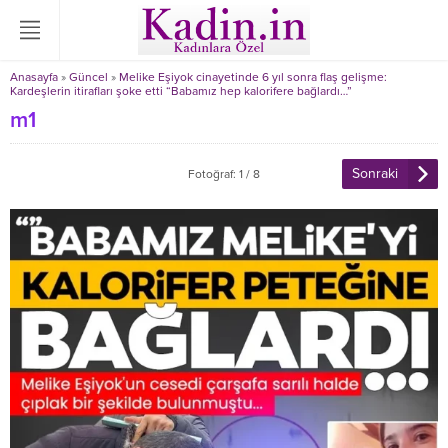
Anasayfa
»
Güncel
»
Melike Eşiyok cinayetinde 6 yıl sonra flaş gelişme:
Kardeşlerin itirafları şoke etti “Babamız hep kalorifere bağlardı…”
m1
Sonraki
Fotoğraf: 1 / 8