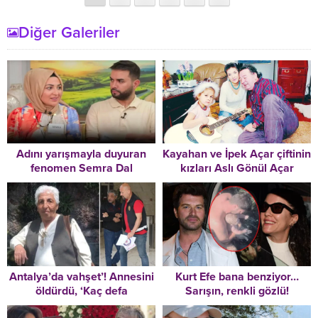
Diğer Galeriler
Adını yarışmayla duyuran
Kayahan ve İpek Açar çiftinin
fenomen Semra Dal
kızları Aslı Gönül Açar
türbanını çıkardı
yüksek fizik mühendisi oldu
Antalya’da vahşet’! Annesini
Kurt Efe bana benziyor…
öldürdü, ‘Kaç defa
Sarışın, renkli gözlü!
bıçakladığımı