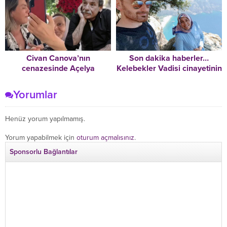
hatırlamıyorum’ dedi
Civan Canova’nın
Son dakika haberler…
cenazesinde Açelya
Kelebekler Vadisi cinayetinin
Akkoyun’un zor anları:
sanığı Hakan Aysal yeniden
Lütfen teyzeciğim
yargılanacak
Yorumlar
kırmayayım sizi!
Henüz yorum yapılmamış.
Yorum yapabilmek için
oturum açmalısınız
.
Sponsorlu Bağlantılar