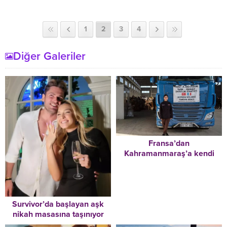
1
2
3
4
Diğer Galeriler
Fransa’dan
Kahramanmaraş’a kendi
TIR’ıyla 4 bin 300 kilometre
yol geldi… 24 yaşındaki
Gülfem Zengin: “Yorgunluk
stres hissetmiyorum”
Survivor’da başlayan aşk
nikah masasına taşınıyor