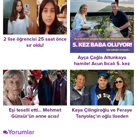
2 lise öğrencisi 25 saat önce
sır oldu!
Ayça Çağla Altunkaya
hamile! Acun Ilıcalı 5. kez
baba oluyor! İşte bebeğin
cinsiyeti…
Kaya Çilingiroğlu ve Feraye
Eşi teselli etti… Mehmet
Tanyolaç’ın oğlu liseden
Günsür’ün anne acısı!
mezun oldu
Yorumlar