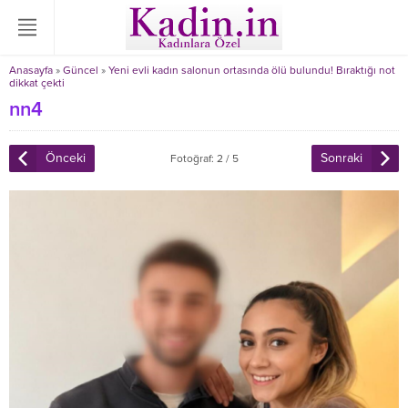
Anasayfa
»
Güncel
»
Yeni evli kadın salonun ortasında ölü bulundu! Bıraktığı not
dikkat çekti
nn4
Önceki
Sonraki
Fotoğraf: 2 / 5