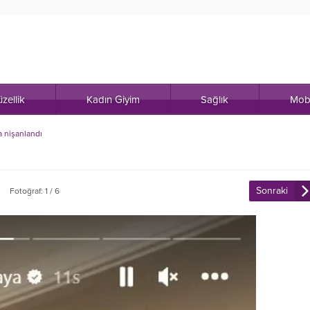
zellik
Kadın Giyim
Sağlık
Mob
 nişanlandı
Sonraki
Fotoğraf: 1 / 6