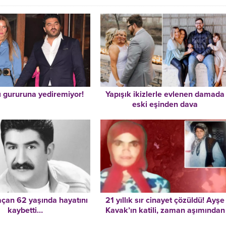
ı gururuna yediremiyor!
Yapışık ikizlerle evlenen damada
eski eşinden dava
çan 62 yaşında hayatını
21 yıllık sır cinayet çözüldü! Ayşe
kaybetti…
Kavak’ın katili, zaman aşımından
serbest