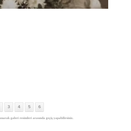
3
4
5
6
anarak galeri resimleri arasında geçiş yapabilirsiniz.