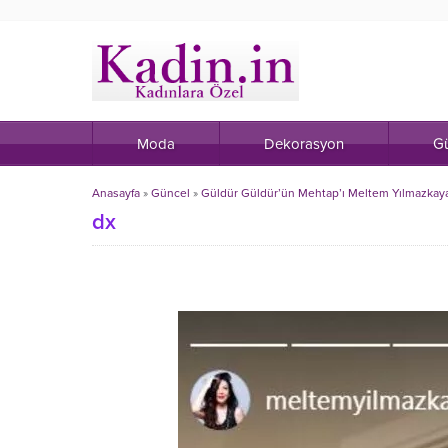
Moda
Dekorasyon
Gü
Anasayfa
»
Güncel
»
Güldür Güldür’ün Mehtap’ı Meltem Yılmazkaya
dx