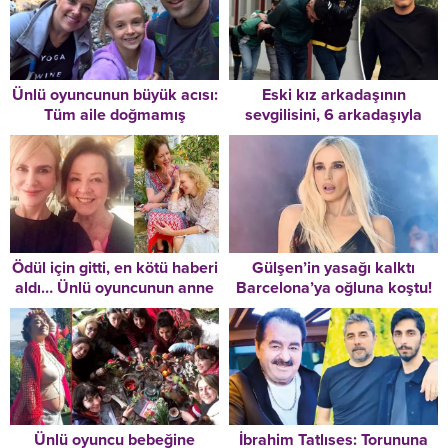
Ünlü oyuncunun büyük acısı:
Eski kız arkadaşının
Tüm aile doğmamış
sevgilisini, 6 arkadaşıyla
bebekleriyle birlikte kazada
öldürmüş
yok oldu!
Ödül için gitti, en kötü haberi
Gülşen’in yasağı kalktı
aldı… Ünlü oyuncunun anne
Barcelona’ya oğluna koştu!
acısı…
Ünlü oyuncu bebeğine
İbrahim Tatlıses: Torununa