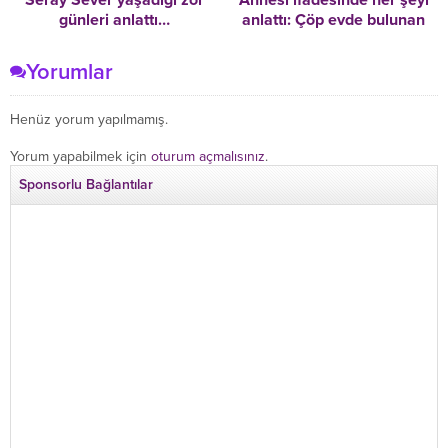
günleri anlattı…
anlattı: Çöp evde bulunan
Gözyaşlarına boğuldu:
Cem’in babası, oğlu
Gidersem babamın yanına,
olduğunu bilmiyor
Yorumlar
kalırsam çocuklarımın
yanına!
Henüz yorum yapılmamış.
Yorum yapabilmek için
oturum açmalısınız
.
Sponsorlu Bağlantılar