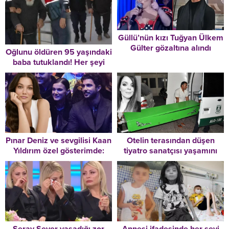
Güllü’nün kızı Tuğyan Ülkem
Gülter gözaltına alındı
Oğlunu öldüren 95 yaşındaki
baba tutuklandı! Her şeyi
itiraf etti
Otelin terasından düşen
Pınar Deniz ve sevgilisi Kaan
tiyatro sanatçısı yaşamını
Yıldırım özel gösterimde:
yitirdi
Yargı’yı birlikte izliyoruz!
Seray Sever yaşadığı zor
Annesi ifadesinde her şeyi