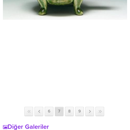
6
7
8
9
Diğer Galeriler