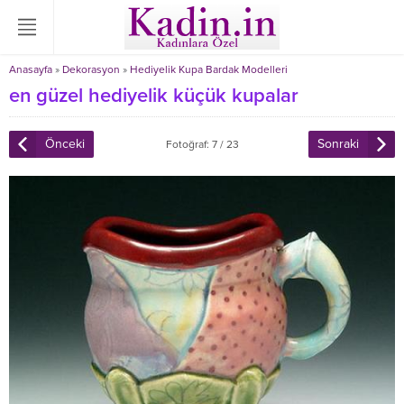
Anasayfa
»
Dekorasyon
»
Hediyelik Kupa Bardak Modelleri
en güzel hediyelik küçük kupalar
Önceki
Sonraki
Fotoğraf: 7 / 23